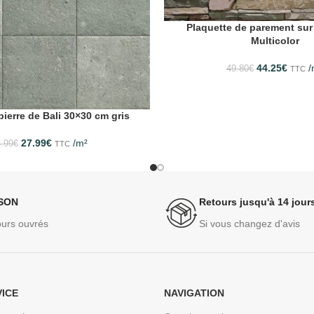
Plaquette de parement sur 
Multicolor
44.25
€
/
49.80
€
TTC
pierre de Bali 30×30 cm gris
27.99
€
/m²
.99
€
TTC
ISON
Retours jusqu'à 14 jour
ours ouvrés
Si vous changez d'avis
VICE
NAVIGATION