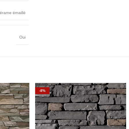
érame émaillé
Oui
-8%