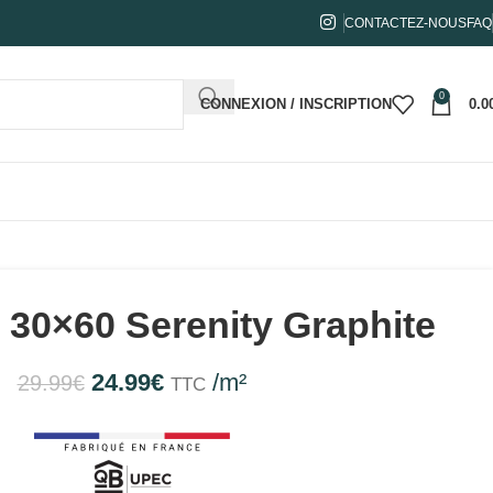
CONTACTEZ-NOUS
FAQ
0
CONNEXION / INSCRIPTION
0.0
 30×60 Serenity Graphite
24.99
€
/m²
29.99
€
TTC