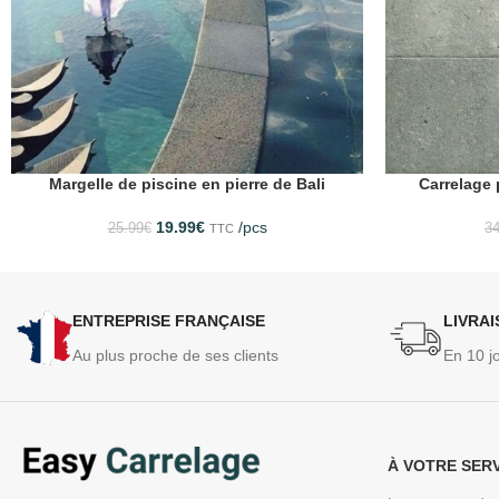
Margelle de piscine en pierre de Bali
Carrelage 
19.99
€
/pcs
25.99
€
34
TTC
ENTREPRISE FRANÇAISE
LIVRA
Au plus proche de ses clients
En 10 j
À VOTRE SER