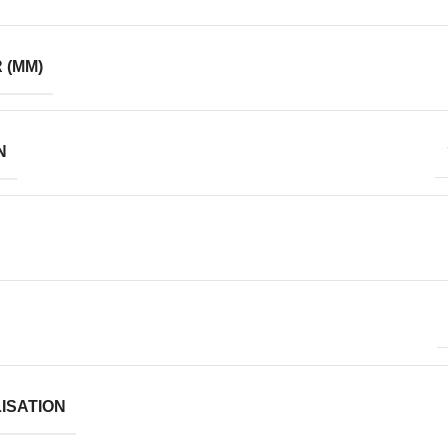
 (MM)
N
LISATION