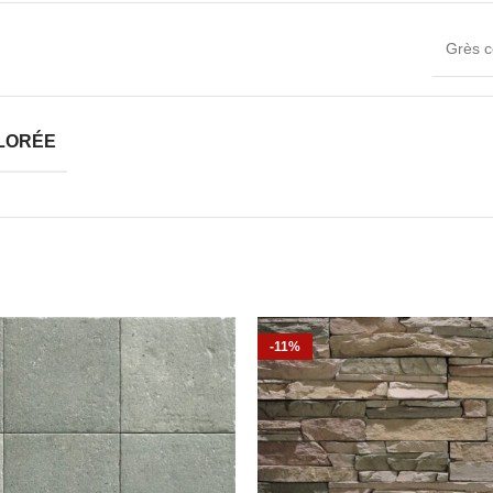
Grès c
LORÉE
-11%