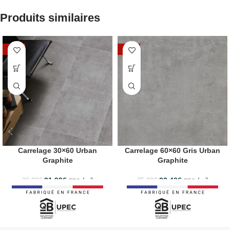
Produits similaires
-19%
-14%
Carrelage 30×60 Urban
Carrelage 60×60 Gris Urban
Graphite
Graphite
21.99
€
/m²
22.40
€
/m²
26.99
€
25.90
€
TTC
TTC