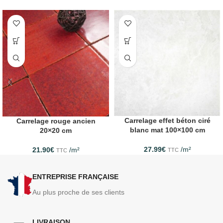
Carrelage effet béton ciré
Carrelage rouge ancien
blanc mat 100×100 cm
20×20 cm
27.99
€
/m²
21.90
€
/m²
TTC
TTC
ENTREPRISE FRANÇAISE
Au plus proche de ses clients
LIVRAISON