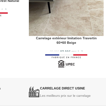
rest Natural
/m²
C
Carrelage extérieur Imitation Travertin
60×60 Beige
27.99
€
/m²
32.99
€
TTC
s
CARRELAGE DIRECT USINE
Les meilleurs prix sur le carrelage