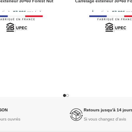
 extérieur 30×60 Forest Nut
Carrelage extérieur 30×60 Fo
rtir de
27.99
€
/m²
À partir de
27.99
€
TTC
TT
ISON
Retours jusqu'à 14 jour
ours ouvrés
Si vous changez d'avis