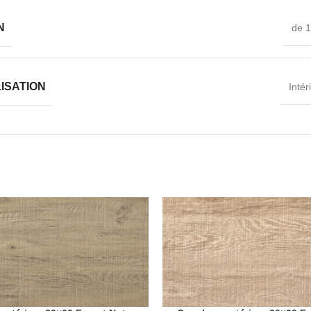
N
de 1
LISATION
Intér