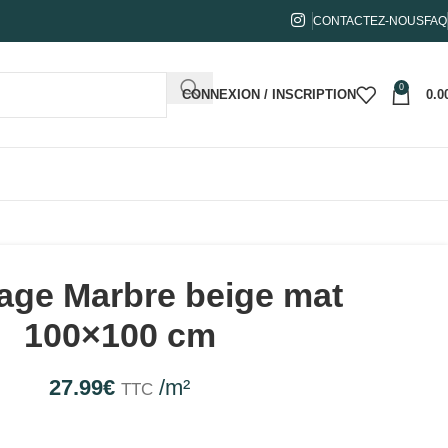
CONTACTEZ-NOUS
FAQ
0
CONNEXION / INSCRIPTION
0.0
age Marbre beige mat
100×100 cm
27.99
€
/m²
TTC