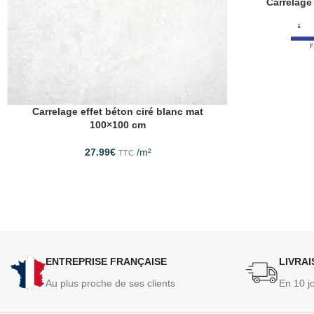
Carrelage
À pa
Carrelage effet béton ciré blanc mat
100×100 cm
27.99
€
/m²
TTC
ENTREPRISE FRANÇAISE
LIVRA
Au plus proche de ses clients
En 10 j