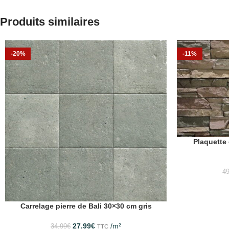
Produits similaires
-20%
-11%
Plaquette 
49
Carrelage pierre de Bali 30×30 cm gris
27.99
€
/m²
34.99
€
TTC