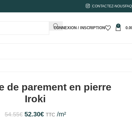
CONTACTEZ-NOUS
FAQ
0
CONNEXION / INSCRIPTION
0.0
e de parement en pierre
Iroki
52.30
€
/m²
54.55
€
TTC