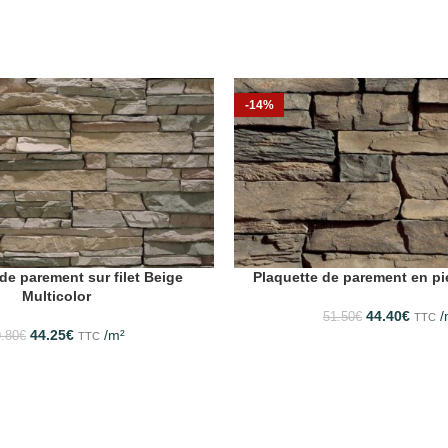
-14%
de parement sur filet Beige
Plaquette de parement en p
Multicolor
44.40
€
/
51.50
€
TTC
44.25
€
/m²
.80
€
TTC