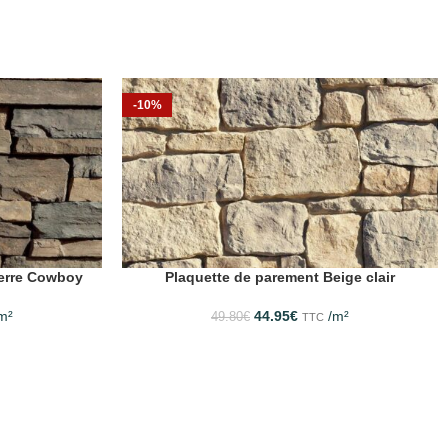
-10%
ierre Cowboy
Plaquette de parement Beige clair
m²
44.95
€
/m²
49.80
€
TTC