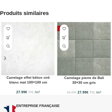
Produits similaires
-20%
Carrelage effet béton ciré
Carrelage pierre de Bali
blanc mat 100×100 cm
30×30 cm gris
27.99
€
/m²
27.99
€
/m²
TTC
34.99
€
TTC
ENTREPRISE FRANÇAISE