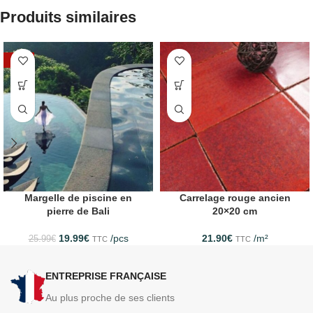
Produits similaires
-23%
Margelle de piscine en
Carrelage rouge ancien
pierre de Bali
20×20 cm
19.99
€
/pcs
21.90
€
/m²
25.99
€
TTC
TTC
ENTREPRISE FRANÇAISE
Au plus proche de ses clients