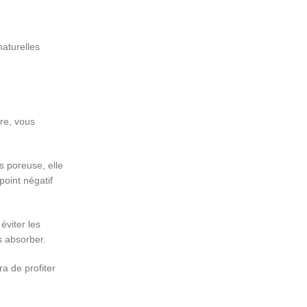
naturelles
tre, vous
s poreuse, elle
point négatif
éviter les
s absorber.
ra de profiter