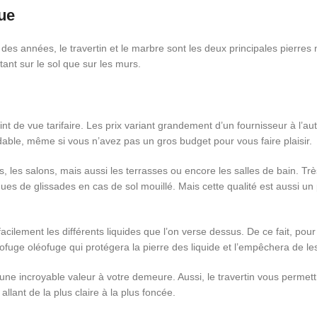
que
 des années, le travertin et le marbre sont les deux principales pierres 
ant sur le sol que sur les murs.
nt de vue tarifaire. Les prix variant grandement d’un fournisseur à l’au
rdable, même si vous n’avez pas un gros budget pour vous faire plaisir.
s, les salons, mais aussi les terrasses ou encore les salles de bain. Trè
ues de glissades en cas de sol mouillé. Mais cette qualité est aussi un 
acilement les différents liquides que l’on verse dessus. De ce fait, pour 
rofuge oléofuge qui protégera la pierre des liquide et l’empêchera de le
a une incroyable valeur à votre demeure. Aussi, le travertin vous permett
lant de la plus claire à la plus foncée.