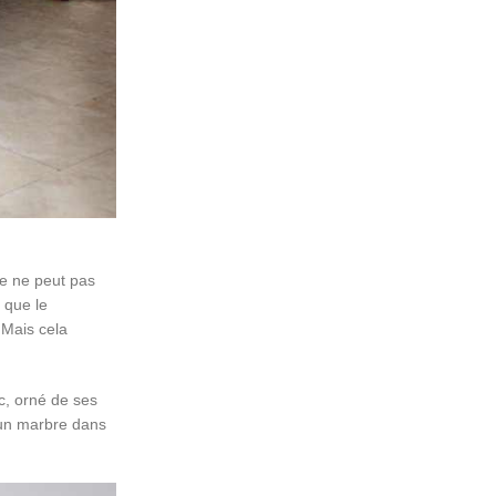
nde ne peut pas
s que le
 Mais cela
nc, orné de ses
r un marbre dans