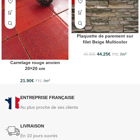
-11%
Plaquette de parement sur
filet Beige Multicolor
44.25
€
/m²
49.80
€
TTC
Carrelage rouge ancien
20×20 cm
21.90
€
/m²
TTC
ENTREPRISE FRANÇAISE
Au plus proche de ses clients
LIVRAISON
En 10 jours ouvrés