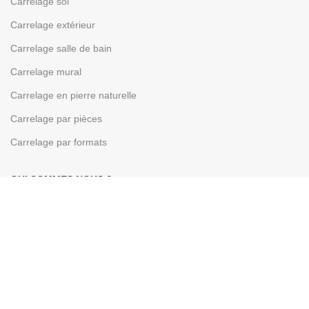
Carrelage sol
Carrelage extérieur
Carrelage salle de bain
Carrelage mural
Carrelage en pierre naturelle
Carrelage par pièces
Carrelage par formats
QUI SOMMES NOUS ?
Mentions Légales
Conditions générales de vente
Politique de confidentialité
Plan du site
Nous contacter