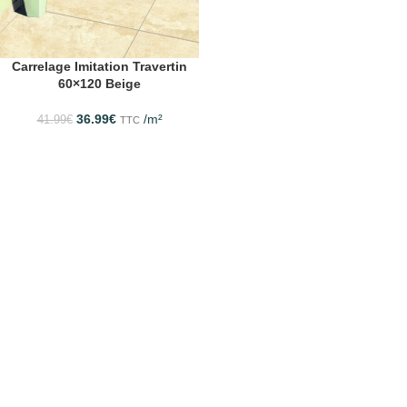
Carrelage Imitation Travertin
60×120 Beige
36.99
€
/m²
41.99
€
TTC