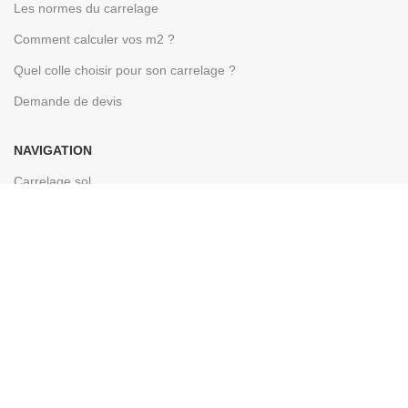
Les normes du carrelage
Comment calculer vos m2 ?
Quel colle choisir pour son carrelage ?
Demande de devis
NAVIGATION
Carrelage sol
Carrelage extérieur
Carrelage salle de bain
Carrelage mural
Carrelage en pierre naturelle
Carrelage par pièces
Carrelage par formats